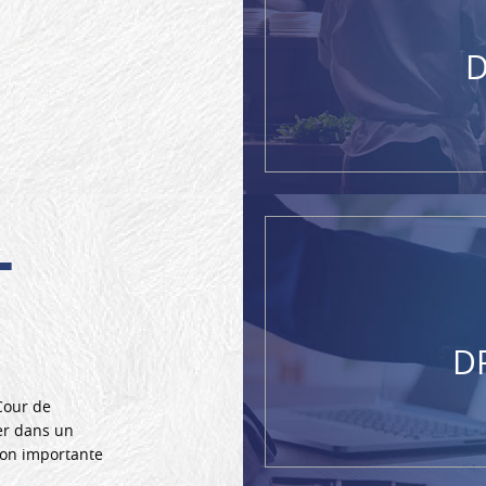
D
L
D
 Cour de
er dans un
tion importante